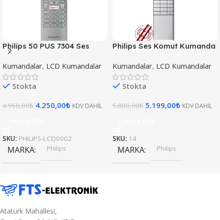
Philips 50 PUS 7304 Ses
Philips Ses Komut Kumanda
Komut Ambilight Tuşlu
Oled Uhd 4k Smart Tv
Kumandalar
,
LCD Kumandalar
Kumandalar
,
LCD Kumandalar
Orijinal Logolu Kumanda
Stokta
Stokta
4.250,00
₺
5.199,00
₺
4.950,00
₺
5.800,00
₺
KDV DAHİL
KDV DAHİL
Sepete Ekle
Sepete Ekle
SKU:
PHILIPS-LCD0002
SKU:
14
Philips
Philips
MARKA
MARKA
Atatürk Mahallesi,