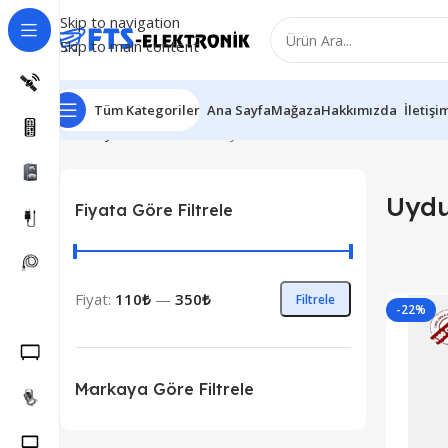
Skip to navigation
Skip to main content
Tüm Kategoriler
Ana Sayfa
Mağaza
Hakkımızda
İletişi
Ana Sayfa
Kumandalar
Uydu Kumandaları
Uydu
Fiyata Göre Filtrele
Fiyat:
110₺
—
350₺
Filtrele
-22%
Markaya Göre Filtrele