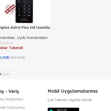
nplus Astra Plus Hd Uyumlu
du Kumanda (ORJİNAL)
mandalar
,
Uydu Kumandaları
oklar Tükendi
0,00
₺
KDV DAHİL
evamını Oku
U:
224
Mobil Uygulamalarımız
lış - Veriş
tış Sözleşmesi
Çok Yakında Yayında olacak
elik Sözleşmesi