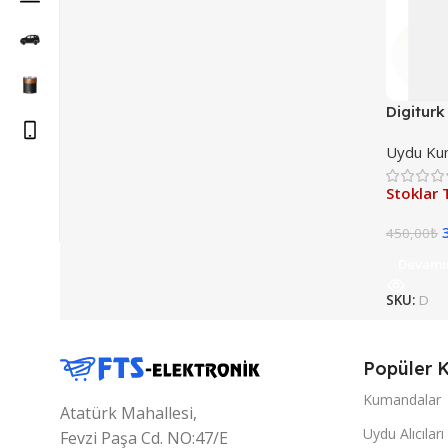
Digitur
Kumand
Uydu Kum
DIGITU
KUMAND
Stoklar 
450,00
₺
Devamı
SKU:
D
Popüler K
Kumandalar
Atatürk Mahallesi,
Uydu Alıcıları
Fevzi Paşa Cd. NO:47/E