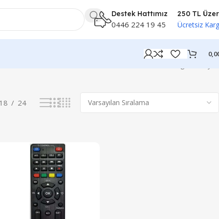
Destek Hattımız
250 TL Üzer
0446 224 19 45
Ücretsiz Kar
0,0
3 sonucun tümü gösteriliyor
18
24