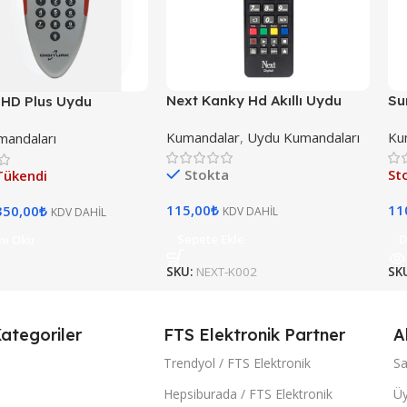
Next Kanky Hd Akıllı Uydu
Su
k HD Plus Uydu
Kumanda Orijinal
Uy
ası KR0084 RT-0084
Kumandalar
,
Uydu Kumandaları
Ku
andaları
RK KIRMIZI
A [ ORJİNAL ]
Stokta
St
Tükendi
115,00
₺
11
350,00
₺
KDV DAHİL
KDV DAHİL
Sepete Ekle
D
nı Oku
SKU:
NEXT-K002
SK
ategoriler
FTS Elektronik Partner
A
Trendyol / FTS Elektronik
Sa
Hepsiburada / FTS Elektronik
Üy