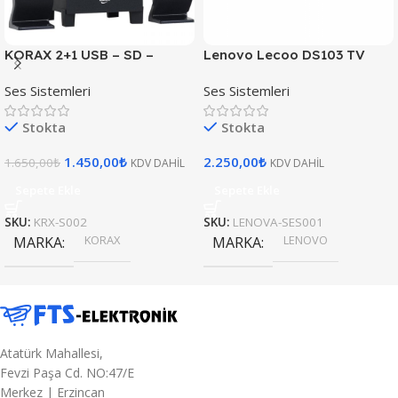
KORAX 2+1 USB – SD –
Lenovo Lecoo DS103 TV
Bluetooth’lu Ses Sistemi KX-
Soundbar Kablosuz
Ses Sistemleri
Ses Sistemleri
FM-5101
Bluetooth Hoparlör
Stokta
Stokta
1.450,00
₺
2.250,00
₺
1.650,00
₺
KDV DAHİL
KDV DAHİL
Sepete Ekle
Sepete Ekle
SKU:
KRX-S002
SKU:
LENOVA-SES001
KORAX
LENOVO
MARKA
MARKA
Atatürk Mahallesi,
Fevzi Paşa Cd. NO:47/E
Merkez | Erzincan