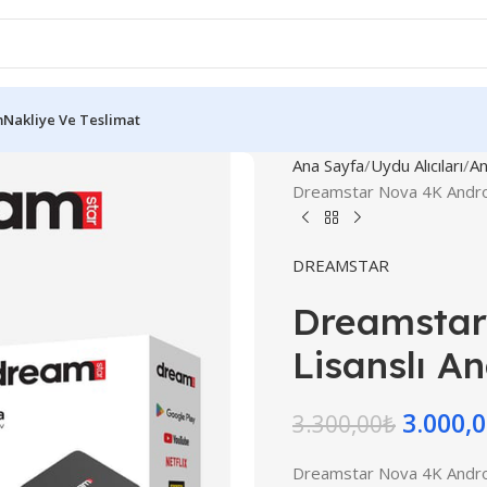
m
Nakliye Ve Teslimat
Ana Sayfa
Uydu Alıcıları
An
Dreamstar Nova 4K Androi
DREAMSTAR
Dreamstar
Lisanslı A
3.000,
3.300,00
₺
Dreamstar Nova 4K Androi