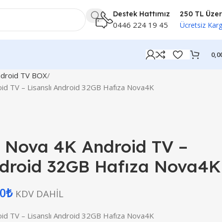
Destek Hattımız
250 TL Üzer
0446 224 19 45
Ücretsiz Kar
0,0
droid TV BOX
d TV – Lisanslı Android 32GB Hafıza Nova4K
 Nova 4K Android TV –
ndroid 32GB Hafıza Nova4K
00
₺
KDV DAHİL
d TV – Lisanslı Android 32GB Hafıza Nova4K