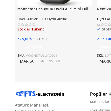
Moonstar Dsr-6500 Uydu Alıcı Mini Full
Next 20
Hd Dahili Wifi Youtube (bluetooth İle
H.265)
Uydu Alıcıları
,
HD Uydu Alıcılar
Uydu Alıc
Kanal Değiştirme)
Stoklar Tükendi
Stok
575,00
₺
2.250,0
KDV DAHİL
Devamını Oku
Sepete
SKU:
MOONSTAR-UYD001
SKU:
NXT
MARKA
MOONSTAR
MARK
Popüler K
Kumandalar
Atatürk Mahallesi,
Uydu Alıcıları