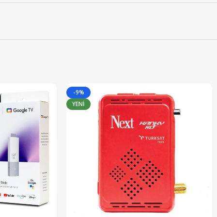
-9%
YENI