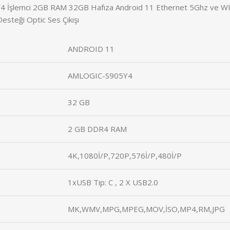
Y4 İşlemci 2GB RAM 32GB Hafıza Android 11 Ethernet 5Ghz ve WI
steği Optic Ses Çıkışı
ANDROID 11
AMLOGIC-S905Y4
32 GB
2 GB DDR4 RAM
4K,1080İ/P,720P,576İ/P,480İ/P
1xUSB Tip: C , 2 X USB2.0
MK,WMV,MPG,MPEG,MOV,İSO,MP4,RM,JPG