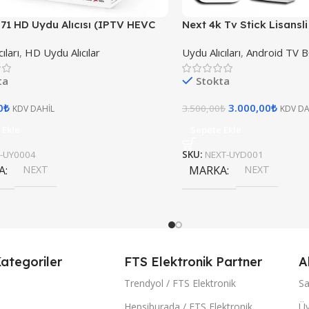
71 HD Uydu Alıcısı (IPTV HEVC
Next 4k Tv Stick Lisansl
 FULL HD
ıları
,
HD Uydu Alıcılar
Uydu Alıcıları
,
Android TV 
ta
Stokta
0
₺
3.000,00
₺
3.500,00
₺
KDV DAHİL
KDV DA
 Ekle
Sepete Ekle
-UY0004
SKU:
NEXT-UYD001
A
NEXT
MARKA
NEXT
ategoriler
FTS Elektronik Partner
A
Trendyol / FTS Elektronik
Sa
Hepsiburada / FTS Elektronik
Üy