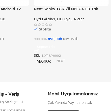
i Android Tv
Next Kanky TGKS’li MPEG4 HD Tak
Kullan Uydu Alıcısı
BOX
Uydu Alıcıları
,
HD Uydu Alıcılar
Stokta
890,00
₺
980,00
₺
HİL
KDV DAHİL
Sepete Ekle
SKU:
NXT-UY0002
MARKA
NEXT
Mobil Uygulamalarımız
lış - Veriş
tış Sözleşmesi
Çok Yakında Yayında olacak
elik Sözleşmesi