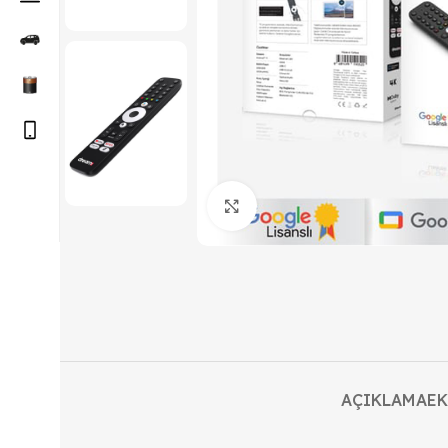
Büyütmek için tıklayın
AÇIKLAMA
EK