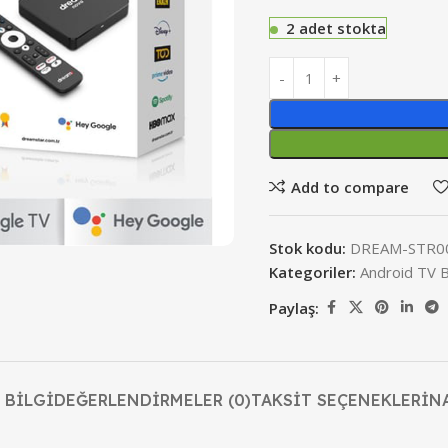
2 adet stokta
Add to compare
Stok kodu:
DREAM-STR0
Kategoriler:
Android TV 
Paylaş:
 BILGI
DEĞERLENDIRMELER (0)
TAKSIT SEÇENEKLERI
N