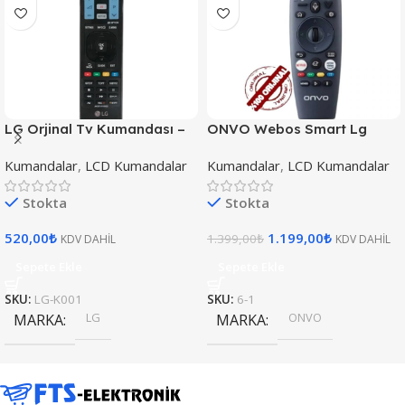
LG Orjinal Tv Kumandası –
ONVO Webos Smart Lg
AKB74115502
Sunny Webos Smart Led Tv
Kumandalar
,
LCD Kumandalar
Kumandalar
,
LCD Kumandalar
Kumanda (ORJİNAL)
Stokta
Stokta
520,00
₺
1.199,00
₺
1.399,00
₺
KDV DAHİL
KDV DAHİL
Sepete Ekle
Sepete Ekle
SKU:
LG-K001
SKU:
6-1
LG
ONVO
MARKA
MARKA